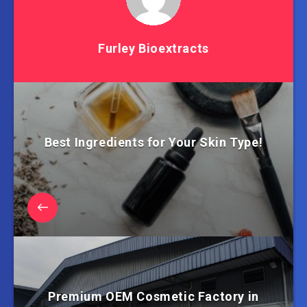
Furley Bioextracts
Best Ingredients for Your Skin Type!
Premium OEM Cosmetic Factory in