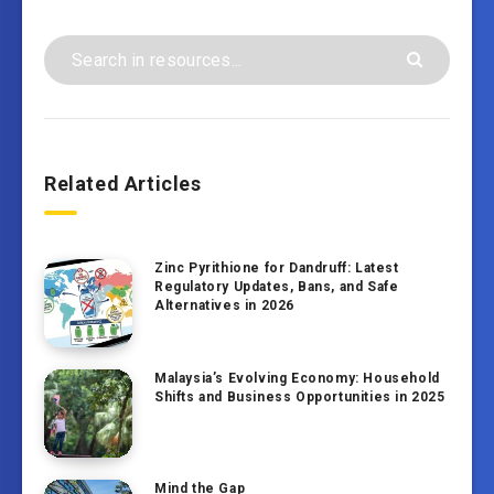
Related Articles
Zinc Pyrithione for Dandruff: Latest
Regulatory Updates, Bans, and Safe
Alternatives in 2026
Malaysia’s Evolving Economy: Household
Shifts and Business Opportunities in 2025
Mind the Gap