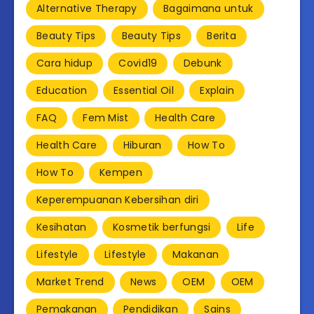
Alternative Therapy
Bagaimana untuk
Beauty Tips
Beauty Tips
Berita
Cara hidup
Covid19
Debunk
Education
Essential Oil
Explain
FAQ
Fem Mist
Health Care
Health Care
Hiburan
How To
How To
Kempen
Keperempuanan Kebersihan diri
Kesihatan
Kosmetik berfungsi
Life
Lifestyle
Lifestyle
Makanan
Market Trend
News
OEM
OEM
Pemakanan
Pendidikan
Sains