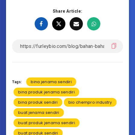
Share Article:
bina jenama sendiri
Tags:
bina produk jenama sendiri
bina produk sendiri
bio chempro industry
buat jenama sendiri
buat produk jenama sendiri
buat produk sendiri