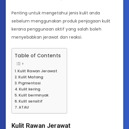
Penting untuk mengetahui jenis kulit anda
sebelum menggunakan produk penjagaan kulit
kerana penggunaan aktif yang salah boleh
menyebabkan jerawat dan reaksi.
Table of Contents
Kulit Rawan Jerawat
Kulit Matang
Pigmentasi
Kulit kering
Kulit berminyak
Kulit sensitif
ATAU
Kulit Rawan Jerawat