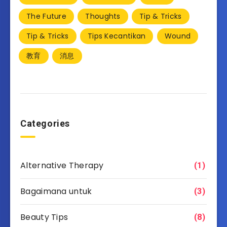
The Future
Thoughts
Tip & Tricks
Tip & Tricks
Tips Kecantikan
Wound
教育
消息
Categories
Alternative Therapy
(1)
Bagaimana untuk
(3)
Beauty Tips
(8)