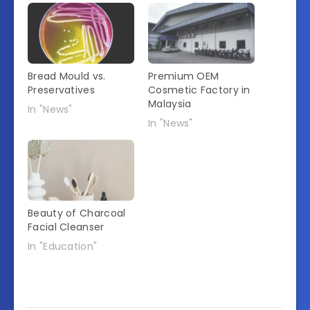
Bread Mould vs.
Premium OEM
Preservatives
Cosmetic Factory in
Malaysia
In "News"
In "News"
Beauty of Charcoal
Facial Cleanser
In "Education"