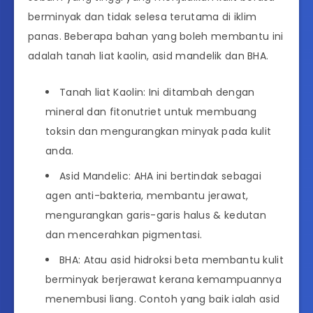
berminyak dan tidak selesa terutama di iklim
panas. Beberapa bahan yang boleh membantu ini
adalah tanah liat kaolin, asid mandelik dan BHA.
Tanah liat Kaolin: Ini ditambah dengan
mineral dan fitonutriet untuk membuang
toksin dan mengurangkan minyak pada kulit
anda.
Asid Mandelic: AHA ini bertindak sebagai
agen anti-bakteria, membantu jerawat,
mengurangkan garis-garis halus & kedutan
dan mencerahkan pigmentasi.
BHA: Atau asid hidroksi beta membantu kulit
berminyak berjerawat kerana kemampuannya
menembusi liang. Contoh yang baik ialah asid