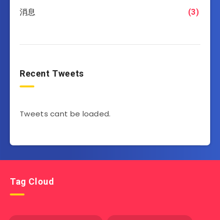
消息
(3)
Recent Tweets
Tweets cant be loaded.
Tag Cloud