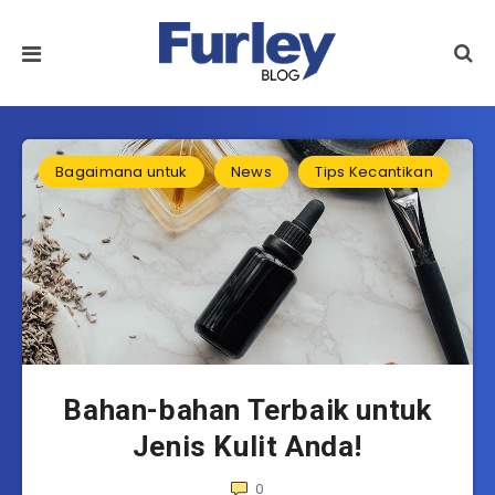
Bagaimana untuk
News
Tips Kecantikan
Bahan-bahan Terbaik untuk
Jenis Kulit Anda!
0