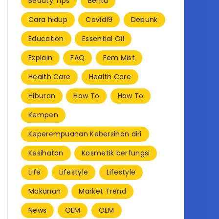
Beauty Tips
Berita
Cara hidup
Covid19
Debunk
Education
Essential Oil
Explain
FAQ
Fem Mist
Health Care
Health Care
Hiburan
How To
How To
Kempen
Keperempuanan Kebersihan diri
Kesihatan
Kosmetik berfungsi
Life
Lifestyle
Lifestyle
Makanan
Market Trend
News
OEM
OEM