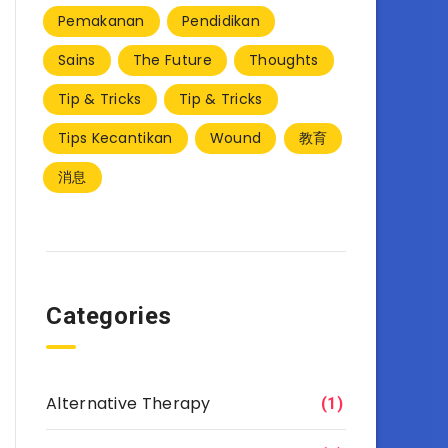
Pemakanan
Pendidikan
Sains
The Future
Thoughts
Tip & Tricks
Tip & Tricks
Tips Kecantikan
Wound
教育
消息
Categories
Alternative Therapy
(1)