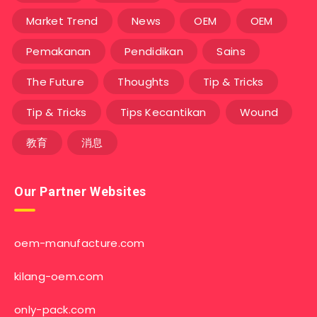
Market Trend
News
OEM
OEM
Pemakanan
Pendidikan
Sains
The Future
Thoughts
Tip & Tricks
Tip & Tricks
Tips Kecantikan
Wound
教育
消息
Our Partner Websites
oem-manufacture.com
kilang-oem.com
only-pack.com