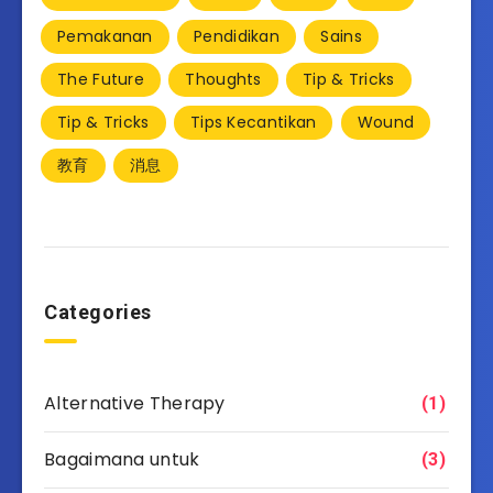
Pemakanan
Pendidikan
Sains
The Future
Thoughts
Tip & Tricks
Tip & Tricks
Tips Kecantikan
Wound
教育
消息
Categories
Alternative Therapy
(1)
Bagaimana untuk
(3)