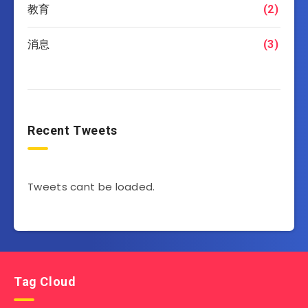
教育
(2)
消息
(3)
Recent Tweets
Tweets cant be loaded.
Tag Cloud