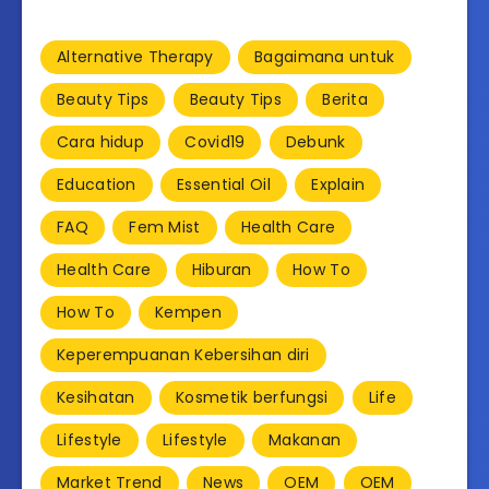
Alternative Therapy
Bagaimana untuk
Beauty Tips
Beauty Tips
Berita
Cara hidup
Covid19
Debunk
Education
Essential Oil
Explain
FAQ
Fem Mist
Health Care
Health Care
Hiburan
How To
How To
Kempen
Keperempuanan Kebersihan diri
Kesihatan
Kosmetik berfungsi
Life
Lifestyle
Lifestyle
Makanan
Market Trend
News
OEM
OEM