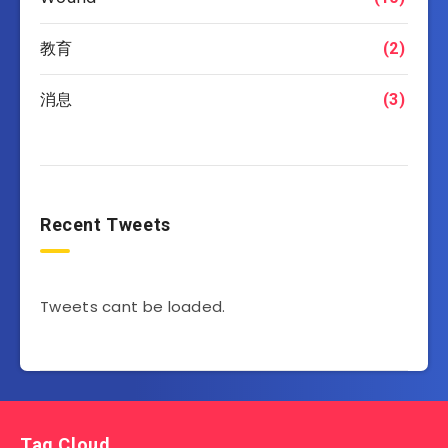
教育
(2)
消息
(3)
Recent Tweets
Tweets cant be loaded.
Tag Cloud