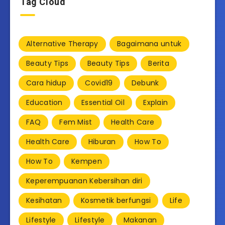
Tag Cloud
Alternative Therapy
Bagaimana untuk
Beauty Tips
Beauty Tips
Berita
Cara hidup
Covid19
Debunk
Education
Essential Oil
Explain
FAQ
Fem Mist
Health Care
Health Care
Hiburan
How To
How To
Kempen
Keperempuanan Kebersihan diri
Kesihatan
Kosmetik berfungsi
Life
Lifestyle
Lifestyle
Makanan