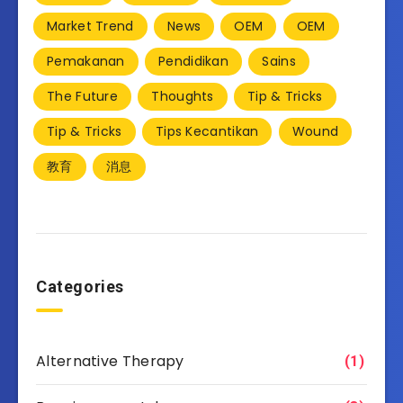
Market Trend
News
OEM
OEM
Pemakanan
Pendidikan
Sains
The Future
Thoughts
Tip & Tricks
Tip & Tricks
Tips Kecantikan
Wound
教育
消息
Categories
Alternative Therapy
(1)