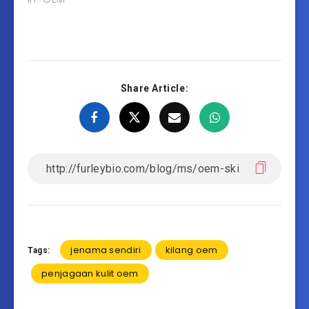
Share Article:
jenama sendiri
kilang oem
Tags:
penjagaan kulit oem