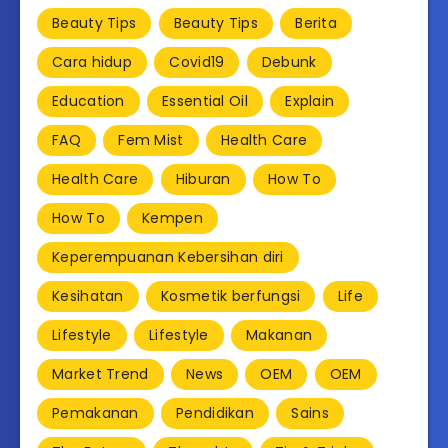
Beauty Tips
Beauty Tips
Berita
Cara hidup
Covid19
Debunk
Education
Essential Oil
Explain
FAQ
Fem Mist
Health Care
Health Care
Hiburan
How To
How To
Kempen
Keperempuanan Kebersihan diri
Kesihatan
Kosmetik berfungsi
Life
Lifestyle
Lifestyle
Makanan
Market Trend
News
OEM
OEM
Pemakanan
Pendidikan
Sains