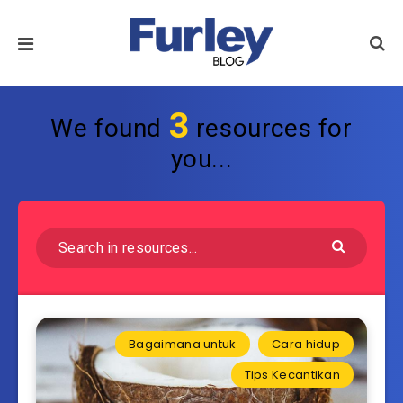
3
We found
resources for
you...
Bagaimana untuk
Cara hidup
Tips Kecantikan