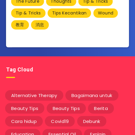
The Future
Thoughts
Tip & Tricks
Tip & Tricks
Tips Kecantikan
Wound
教育
消息
Tag Cloud
Alternative Therapy
Bagaimana untuk
Beauty Tips
Beauty Tips
Berita
Cara hidup
Covid19
Debunk
Education
Essential Oil
Explain