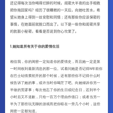
还记得每次当你喝得烂醉的时候，闺密大半夜的出手相救
把你拖回家吗？经历了很糟糕的一天后，向她吐苦水，希
望从她身上得到一丝安慰和同情
；
还有那些你应该保密的
事情
，在她面前就脱口而出了。以下是一些你和闺密共享
的肮脏小秘密，看看是否说到你心坎里了。
1.她知道所有关于你的爱情生活
相信我，你的闺密一定知道你的爱情史，而且她一定是第
一时间收到最新消息的那一位。试着问她是否记得N年前你
在巴士站情窦初开的那个时候，还有那些你不记得什么时
候告诉了她的事，或许当时你喝茫了吧。向她倾诉你另一
半做的荒谬事；每次他忘了你的生日或纪念日，迟到半个
小时后又不道歉，只给一百万个理由作借口；或者当另一
半为了那些玩无聊的游戏而把你晾在一旁几个小时，这些
闺密一定都知道。