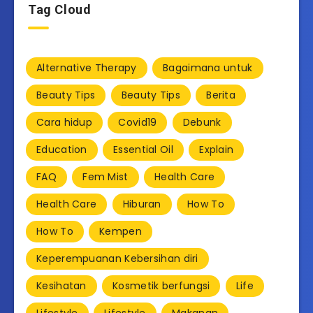
Tag Cloud
Alternative Therapy
Bagaimana untuk
Beauty Tips
Beauty Tips
Berita
Cara hidup
Covid19
Debunk
Education
Essential Oil
Explain
FAQ
Fem Mist
Health Care
Health Care
Hiburan
How To
How To
Kempen
Keperempuanan Kebersihan diri
Kesihatan
Kosmetik berfungsi
Life
Lifestyle
Lifestyle
Makanan