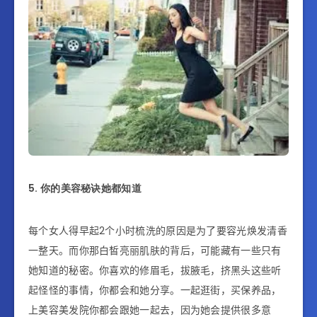
5. 你的美容秘诀她都知道
每个女人得早起
2
个小时梳洗的原因是为了要容光焕发清香
一整天。而你那白皙亮丽肌肤的背后，可能藏有一些只有
她知道的秘密。
你喜欢的
修眉毛，拔
腋
毛，
挤黑头这些听
起怪怪的事情，你都会和她分享。一起逛街，买保养品，
上美容美发院你都会跟她一起去，因为她会提供很多意