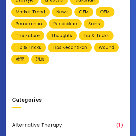
Market Trend
News
OEM
OEM
Pemakanan
Pendidikan
Sains
The Future
Thoughts
Tip & Tricks
Tip & Tricks
Tips Kecantikan
Wound
教育
消息
Categories
Alternative Therapy
(1)