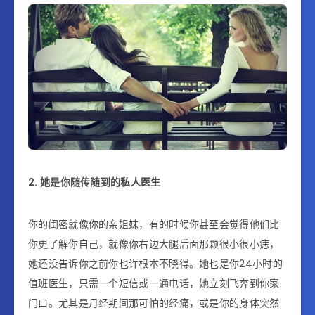
2.
她是你
随传随到的私人医生
你的闺密就像你的亲姐妹，有的时候你甚至会觉得他们比
你更了解你自己，就像你右边大腿后面那颗很小很小痣，
她还没告诉你之前你也许根本不晓得。她也是你
24
小时的
值班医生
，只需一个短信或一通电话，她立刻飞奔到你家
门口。尤其是月经
期间
那可怕的经痛
，或是你的身体突然