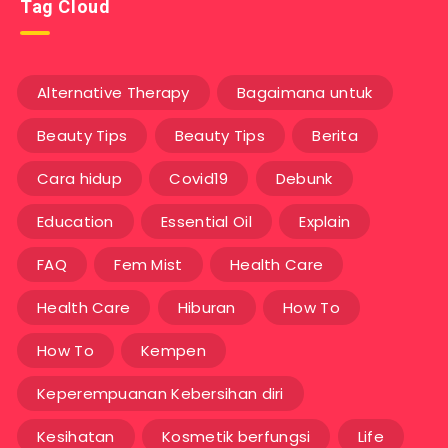
Tag Cloud
Alternative Therapy
Bagaimana untuk
Beauty Tips
Beauty Tips
Berita
Cara hidup
Covid19
Debunk
Education
Essential Oil
Explain
FAQ
Fem Mist
Health Care
Health Care
Hiburan
How To
How To
Kempen
Keperempuanan Kebersihan diri
Kesihatan
Kosmetik berfungsi
Life